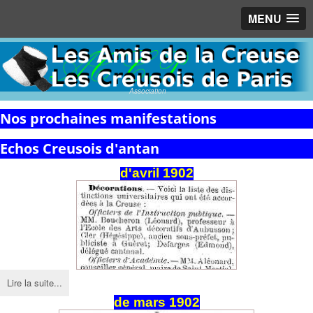
MENU
Association
Nos prochaines manifestations
Echos Creusois d'antan
d'avril 1902
Lire la suite...
de
mars
1902