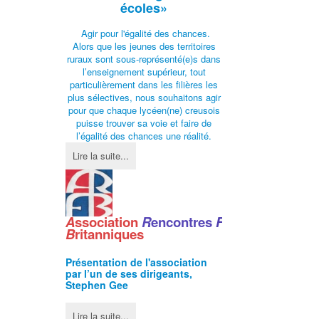
écoles»
Agir pour l'égalité des chances.
Alors que les jeunes des territoires
ruraux sont sous-représenté(e)s dans
l’enseignement supérieur, tout
particulièrement dans les filières les
plus sélectives, nous souhaitons agir
pour que chaque lycéen(ne) creusois
puisse trouver sa voie et faire de
l’égalité des chances une réalité.
Lire la suite...
A
ssociation
R
encontres
F
ranco
-
B
ritanniques
Présentation de l'
association
par l’un de ses dirigeants,
Stephen Gee
Lire la suite...