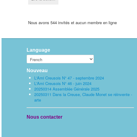
Nous avons 544 invités et aucun membre en ligne
Language
Nouveau
L'Ami Creusois N° 47 - septembre 2024
L'Ami Creusois N° 46 - juin 2024
20250314 Assemblée Générale 2025
20250311 Dans la Creuse, Claude Monet se réinvente -
arte
Nous contacter