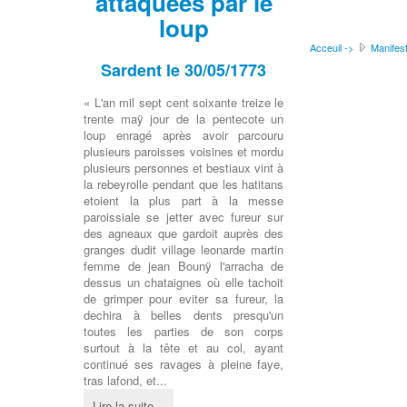
attaquées par le
loup
Acceuil ->
Manifest
Sardent le 30/05/1773
« L'an mil sept cent soixante treize le
trente maÿ jour de la pentecote un
loup enragé après avoir parcouru
plusieurs paroisses voisines et mordu
plusieurs personnes et bestiaux vint à
la rebeyrolle pendant que les hatitans
etoient la plus part à la messe
paroissiale se jetter avec fureur sur
des agneaux que gardoit auprès des
granges dudit village leonarde martin
femme de jean Bounÿ l'arracha de
dessus un chataignes où elle tachoit
de grimper pour eviter sa fureur, la
dechira à belles dents presqu'un
toutes les parties de son corps
surtout à la tête et au col, ayant
continué ses ravages à pleine faye,
tras lafond, et...
Lire la suite...