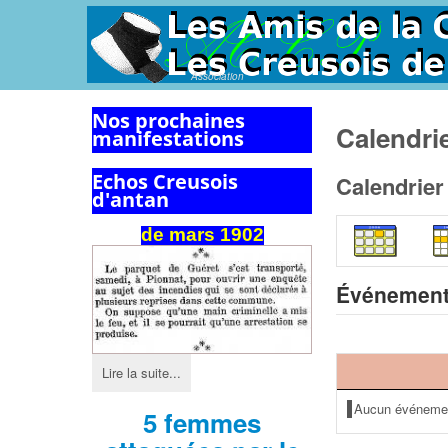
Association
Nos prochaines
Calendri
manifestations
Echos Creusois
Calendrier
d'antan
de mars 1902
Événement
Lire la suite...
Aucun événeme
5 femmes