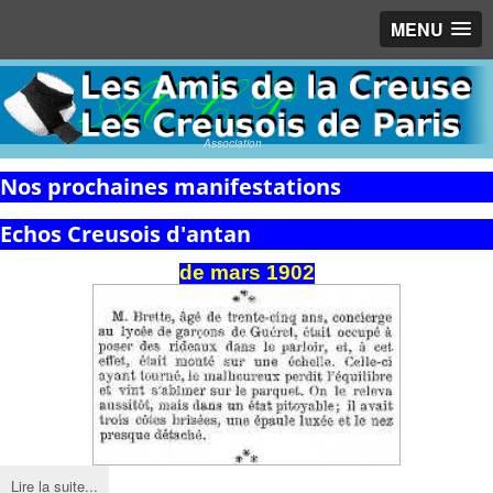
MENU
Association
Nos prochaines manifestations
Echos Creusois d'antan
de
mars
1902
Lire la suite...