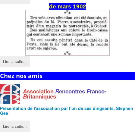
de mars 1902
Lire la suite...
Chez nos amis
A
ssociation
R
encontres
F
ranco
-
B
ritanniques
Présentation de l'
association
par l’un de ses dirigeants, Stephen
Gee
Lire la suite...