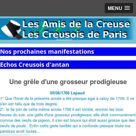
MENU
Association
Nos prochaines manifestations
Echos Creusois d'antan
Une grêle d'une grosseur prodigieuse
05/06/1766 Lépaud
1° Que l'hiver de la présente année a été presque egal à celuy de 1709. Il ne
s'en est fallu que de trois degrés.
2°. le 5e juin de cette même année 1766 il est tombé, environ les trois
heures du soir, une grêle d'une grosseur prodigieuse; elle étoit communément
comme des oeufs de pigeon, il s'en est trouvé qui étoit aussi grosse que des
oeufs de poule : Enfin cette grele terrible qui a confondu presque toute ma
paroisse avoit toutes...