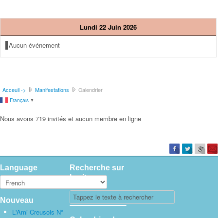
Lundi 22 Juin 2026
Aucun événement
Acceuil ->
Manifestations
Calendrier
Français
▼
Nous avons 719 invités et aucun membre en ligne
Language
Recherche sur
le site
Nouveau
L'Ami Creusois N°