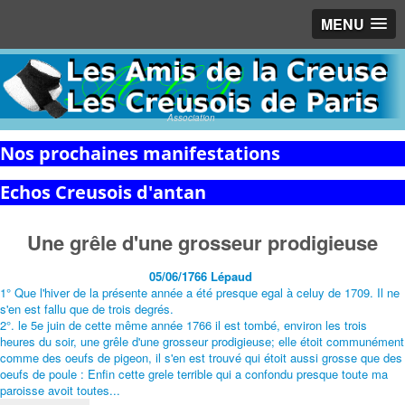
MENU
Association
Nos prochaines manifestations
Echos Creusois d'antan
Une grêle d'une grosseur prodigieuse
05/06/1766 Lépaud
1° Que l'hiver de la présente année a été presque egal à celuy de 1709. Il ne
s'en est fallu que de trois degrés.
2°. le 5e juin de cette même année 1766 il est tombé, environ les trois
heures du soir, une grêle d'une grosseur prodigieuse; elle étoit communément
comme des oeufs de pigeon, il s'en est trouvé qui étoit aussi grosse que des
oeufs de poule : Enfin cette grele terrible qui a confondu presque toute ma
paroisse avoit toutes...