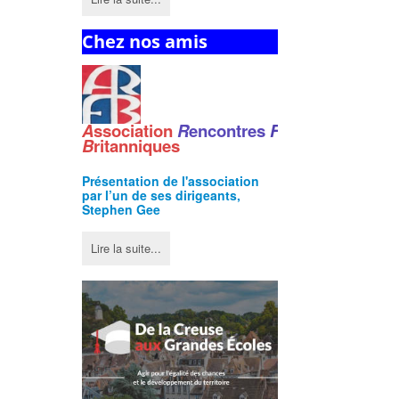
Chez nos amis
A
ssociation
R
encontres
F
ranco
-
B
ritanniques
Présentation de l'
association
par l’un de ses dirigeants,
Stephen Gee
Lire la suite...