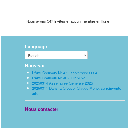
Nous avons 547 invités et aucun membre en ligne
Language
Nouveau
L'Ami Creusois N° 47 - septembre 2024
L'Ami Creusois N° 46 - juin 2024
20250314 Assemblée Générale 2025
20250311 Dans la Creuse, Claude Monet se réinvente -
arte
Nous contacter