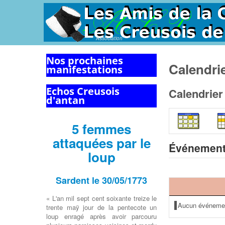
Association
Nos prochaines
Calendri
manifestations
Echos Creusois
Calendrier
d'antan
5 femmes
attaquées par le
Événement
loup
Sardent le 30/05/1773
« L'an mil sept cent soixante treize le
Aucun événeme
trente maÿ jour de la pentecote un
loup enragé après avoir parcouru