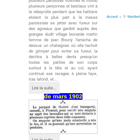
plusieurs paroisses voisines et mordu
plusieurs personnes et bestiaux vint à
la rebeyrolle pendant que les hatitans
Acceuil ->
Manifest
etoient la plus part à la messe
paroissiale se jetter avec fureur sur
des agneaux que gardoit auprès des
granges dudit village leonarde martin
femme de jean Bounÿ l'arracha de
dessus un chataignes où elle tachoit
de grimper pour eviter sa fureur, la
dechira à belles dents presqu'un
toutes les parties de son corps
surtout à la tête et au col, ayant
continué ses ravages à pleine faye,
tras lafond, et...
Lire la suite...
de mars 1902
Lire la suite...