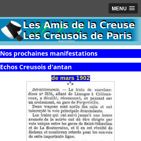
MENU
Association
Nos prochaines manifestations
Echos Creusois d'antan
de
mars
1902