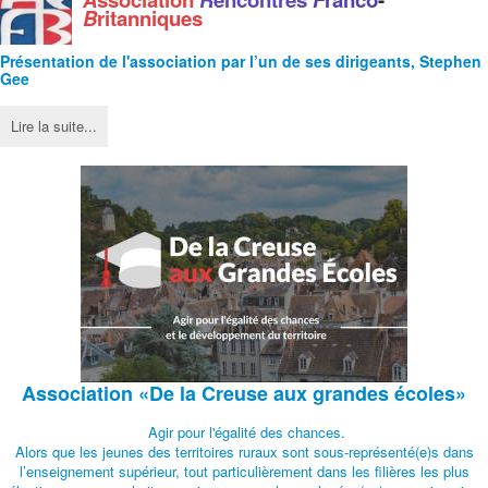
B
ritanniques
Présentation de l'
association
par l’un de ses dirigeants, Stephen
Gee
Lire la suite...
Association
«De la Creuse aux grandes écoles»
Agir pour l'égalité des chances.
Alors que les jeunes des territoires ruraux sont sous-représenté(e)s dans
l’enseignement supérieur, tout particulièrement dans les filières les plus