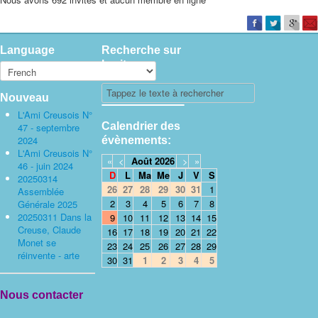
Language
Recherche sur
le site
Nouveau
L'Ami Creusois N°
Calendrier des
47 - septembre
2024
évènements:
L'Ami Creusois N°
«
<
Août
2026
>
»
46 - juin 2024
D
L
Ma
Me
J
V
S
20250314
26
27
28
29
30
31
1
Assemblée
2
3
4
5
6
7
8
Générale 2025
20250311 Dans la
9
10
11
12
13
14
15
Creuse, Claude
16
17
18
19
20
21
22
Monet se
23
24
25
26
27
28
29
réinvente - arte
30
31
1
2
3
4
5
Nous contacter