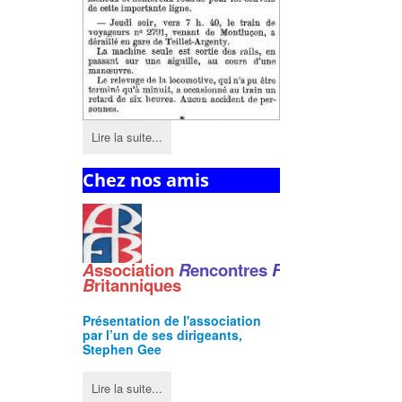
Lire la suite...
Chez nos amis
A
ssociation
R
encontres
F
ranco
-
B
ritanniques
Présentation de l'
association
par l’un de ses dirigeants,
Stephen Gee
Lire la suite...