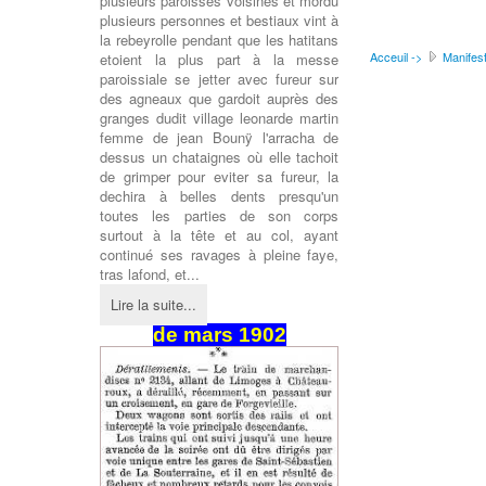
plusieurs paroisses voisines et mordu
plusieurs personnes et bestiaux vint à
la rebeyrolle pendant que les hatitans
Acceuil ->
Manifest
etoient la plus part à la messe
paroissiale se jetter avec fureur sur
des agneaux que gardoit auprès des
granges dudit village leonarde martin
femme de jean Bounÿ l'arracha de
dessus un chataignes où elle tachoit
de grimper pour eviter sa fureur, la
dechira à belles dents presqu'un
toutes les parties de son corps
surtout à la tête et au col, ayant
continué ses ravages à pleine faye,
tras lafond, et...
Lire la suite...
de
mars
1902