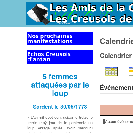
Association
Nos prochaines
Calendri
manifestations
Echos Creusois
Calendrier
d'antan
5 femmes
attaquées par le
Événement
loup
Sardent le 30/05/1773
« L'an mil sept cent soixante treize le
Aucun événeme
trente maÿ jour de la pentecote un
loup enragé après avoir parcouru