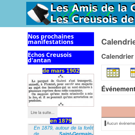
Association
Nos prochaines
Calendri
manifestations
Echos Creusois
Calendrier
d'antan
de mars 1902
Événement
Lire la suite...
en 1879
Aucun événeme
En 1879, autour de la forêt
de
Saint-Germain-