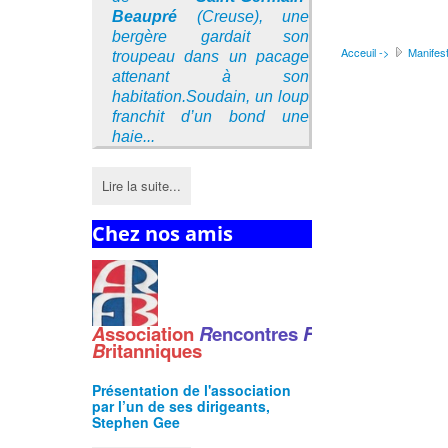
Beaupré
(Creuse), une
bergère gardait son
Acceuil ->
Manifest
troupeau dans un pacage
attenant à son
habitation.Soudain, un loup
franchit d’un bond une
haie...
Lire la suite...
Chez nos amis
A
ssociation
R
encontres
F
ranco
-
B
ritanniques
Présentation de l'
association
par l’un de ses dirigeants,
Stephen Gee