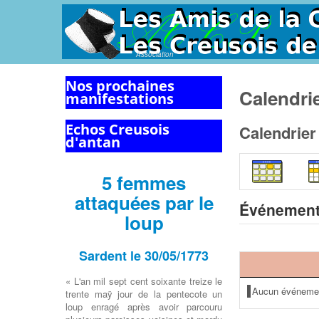
Association
Nos prochaines
Calendri
manifestations
Echos Creusois
Calendrier
d'antan
5 femmes
attaquées par le
Événement
loup
Sardent le 30/05/1773
« L'an mil sept cent soixante treize le
Aucun événeme
trente maÿ jour de la pentecote un
loup enragé après avoir parcouru