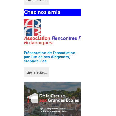
Chez nos amis
A
ssociation
R
encontres
F
ranco
-
B
ritanniques
Présentation de l'
association
par l’un de ses dirigeants,
Stephen Gee
Lire la suite...