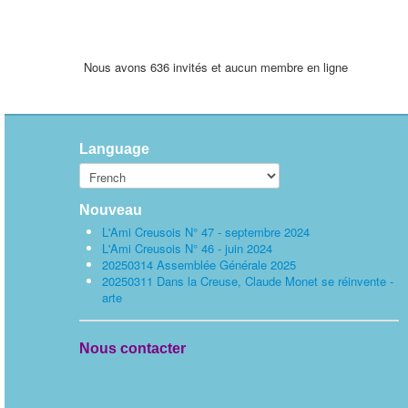
Nous avons 636 invités et aucun membre en ligne
Language
Nouveau
L'Ami Creusois N° 47 - septembre 2024
L'Ami Creusois N° 46 - juin 2024
20250314 Assemblée Générale 2025
20250311 Dans la Creuse, Claude Monet se réinvente -
arte
Nous contacter