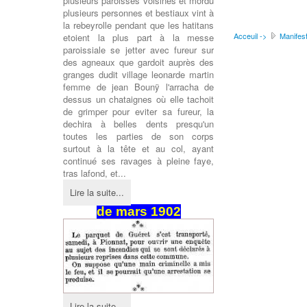
plusieurs paroisses voisines et mordu
plusieurs personnes et bestiaux vint à
la rebeyrolle pendant que les hatitans
Acceuil ->
Manifest
etoient la plus part à la messe
paroissiale se jetter avec fureur sur
des agneaux que gardoit auprès des
granges dudit village leonarde martin
femme de jean Bounÿ l'arracha de
dessus un chataignes où elle tachoit
de grimper pour eviter sa fureur, la
dechira à belles dents presqu'un
toutes les parties de son corps
surtout à la tête et au col, ayant
continué ses ravages à pleine faye,
tras lafond, et...
Lire la suite...
de mars 1902
Lire la suite...