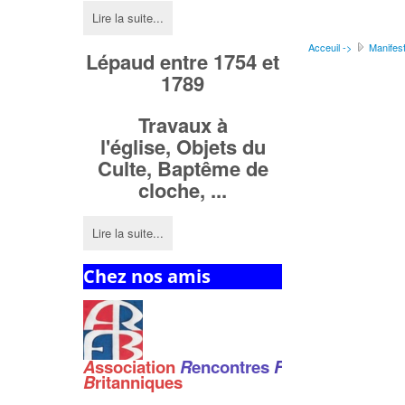
Lire la suite...
Acceuil ->
Manifest
Lépaud entre 1754 et
1789
Travaux à
l'église,
Objets du
Culte,
Baptême de
cloche, ...
Lire la suite...
Chez nos amis
A
ssociation
R
encontres
F
ranco
-
B
ritanniques