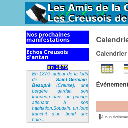
Association
Nos prochaines
Calendri
manifestations
Echos Creusois
Calendrier
d'antan
en 1879
En 1879, autour de la forêt
de
Saint-Germain-
Événement
Beaupré
(Creuse), une
bergère gardait son
troupeau dans un pacage
attenant à son
habitation.Soudain, un loup
franchit d’un bond une
Aucun événeme
haie...