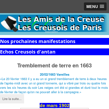
MENU
Association
Nos prochaines manifestations
Echos Creusois d'antan
Tremblement de terre en 1663
20/02/1663
Vareilles
«Le 20 février 1663 il y a eu un si grand tremblement de terre à deux heures
de l'après-midi avec un si grand tonnerre, qui a vibré par trois ou quatre fois
vers les six heures du soir Les neiges ont été si grandes et duré tout le mois
de février de façon qu'on ne pouvait aller à la campagne.»
Lire la suite...
de mars 1902