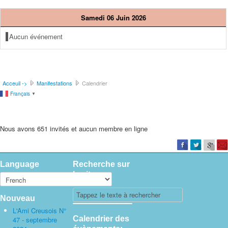
Samedi 06 Juin 2026
Aucun événement
Acceuil ->
Manifestations
Calendrier
Français
▼
Nous avons 651 invités et aucun membre en ligne
Language
Recherche sur
le site
Nouveau
L'Ami Creusois N°
Calendrier des
47 - septembre