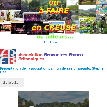
Lire la suite...
A
ssociation
R
encontres
F
ranco
-
B
ritanniques
Présentation de l'
association
par l’un de ses dirigeants, Stephen
Gee
Lire la suite...