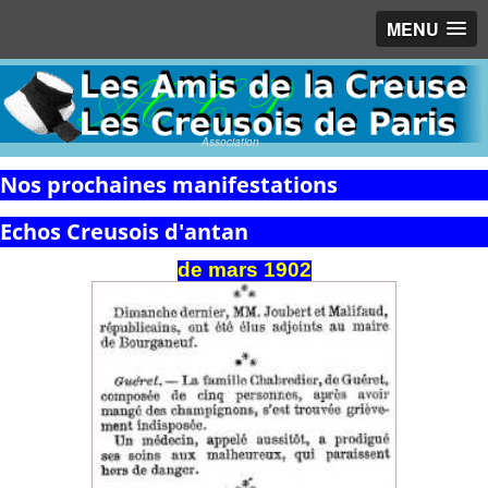
MENU
Association
Nos prochaines manifestations
Echos Creusois d'antan
de
mars
1902