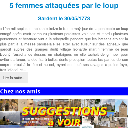
5 femmes attaquées par le loup
Sardent le 30/05/1773
« L'an mil sept cent soixante treize le trente maÿ jour de la pentecote un loup
enragé après avoir parcouru plusieurs paroisses voisines et mordu plusieurs
personnes et bestiaux vint à la rebeyrolle pendant que les hatitans etoient la
plus part à la messe paroissiale se jetter avec fureur sur des agneaux que
gardoit auprès des granges dudit village leonarde martin femme de jean
Bounÿ l'arracha de dessus un chataignes où elle tachoit de grimper pour
eviter sa fureur, la dechira à belles dents presqu'un toutes les parties de son
corps surtout à la tête et au col, ayant continué ses ravages à pleine faye,
tras lafond, et...
Lire la suite...
Chez nos amis