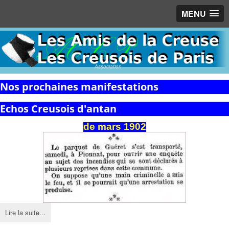
MENU
Association
Nos prochaines manifestations
Echos Creusois d'antan
de mars 1902
Lire la suite...