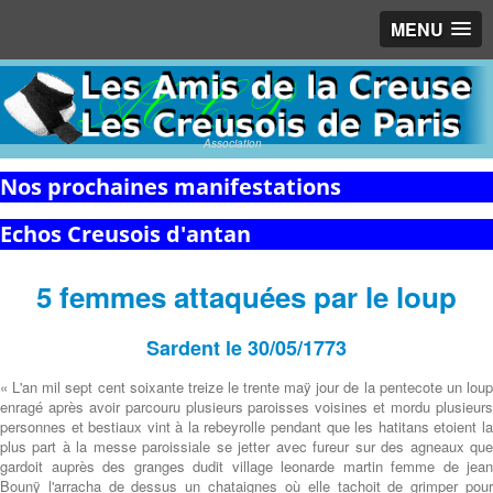
MENU
Association
Nos prochaines manifestations
Echos Creusois d'antan
5 femmes attaquées par le loup
Sardent le 30/05/1773
« L'an mil sept cent soixante treize le trente maÿ jour de la pentecote un loup
enragé après avoir parcouru plusieurs paroisses voisines et mordu plusieurs
personnes et bestiaux vint à la rebeyrolle pendant que les hatitans etoient la
plus part à la messe paroissiale se jetter avec fureur sur des agneaux que
gardoit auprès des granges dudit village leonarde martin femme de jean
Bounÿ l'arracha de dessus un chataignes où elle tachoit de grimper pour