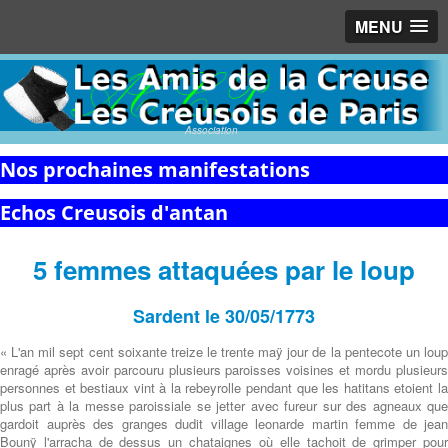
MENU
Association
Nos prochaines manifestations
Echos Creusois d'antan
5 femmes attaquées par le loup
Sardent le 30/05/1773
« L'an mil sept cent soixante treize le trente maÿ jour de la pentecote un loup
enragé après avoir parcouru plusieurs paroisses voisines et mordu plusieurs
personnes et bestiaux vint à la rebeyrolle pendant que les hatitans etoient la
plus part à la messe paroissiale se jetter avec fureur sur des agneaux que
gardoit auprès des granges dudit village leonarde martin femme de jean
Bounÿ l'arracha de dessus un chataignes où elle tachoit de grimper pour