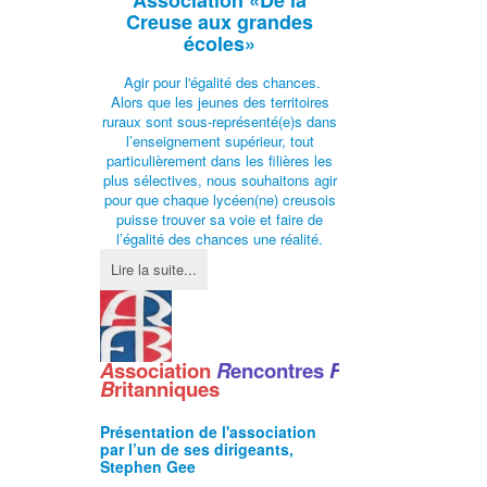
Creuse aux grandes
écoles»
Agir pour l'égalité des chances.
Alors que les jeunes des territoires
ruraux sont sous-représenté(e)s dans
l’enseignement supérieur, tout
particulièrement dans les filières les
plus sélectives, nous souhaitons agir
pour que chaque lycéen(ne) creusois
puisse trouver sa voie et faire de
l’égalité des chances une réalité.
Lire la suite...
A
ssociation
R
encontres
F
ranco
-
B
ritanniques
Présentation de l'
association
par l’un de ses dirigeants,
Stephen Gee