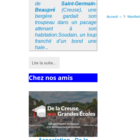
de
Saint-Germain-
Beaupré
(Creuse), une
bergère gardait son
Acceuil ->
Manifest
troupeau dans un pacage
attenant à son
habitation.Soudain, un loup
franchit d’un bond une
haie...
Lire la suite...
Chez nos amis
Association
«De la