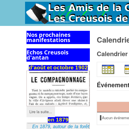
Association
Nos prochaines
Calendri
manifestations
Echos Creusois
Calendrier
d'antan
d'août et octobre 1902
Événement
Lire la suite...
Aucun événeme
en 1879
En 1879, autour de la forêt