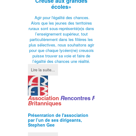
Creuse aux grandes
écoles»
Agir pour l'égalité des chances.
Alors que les jeunes des territoires
ruraux sont sous-représenté(e)s dans
l’enseignement supérieur, tout
particulièrement dans les filières les
plus sélectives, nous souhaitons agir
pour que chaque lycéen(ne) creusois
puisse trouver sa voie et faire de
l’égalité des chances une réalité.
Lire la suite...
A
ssociation
R
encontres
F
ranco
-
B
ritanniques
Présentation de l'
association
par l’un de ses dirigeants,
Stephen Gee