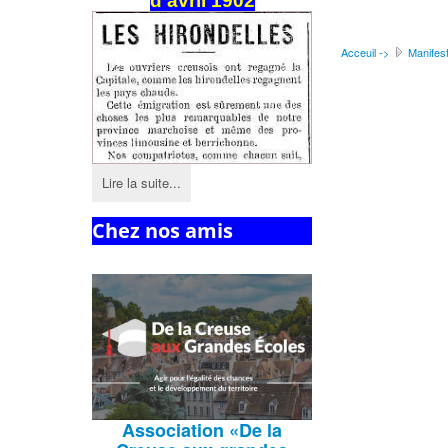
d'avril 1902
Acceuil ->
Manifest
Lire la suite...
Chez nos amis
Association
«De la