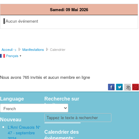
Samedi 09 Mai 2026
Aucun événement
Acceuil ->
Manifestations
Calendrier
Français
▼
Nous avons 765 invités et aucun membre en ligne
Language
Recherche sur
le site
Nouveau
L'Ami Creusois N°
Calendrier des
47 - septembre
2024
évènements: