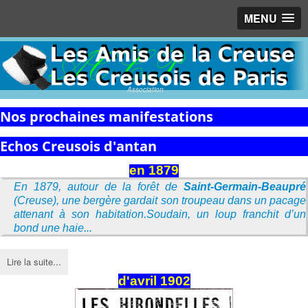
MENU
Association
Nos prochaines manifestations
Echos Creusois d'antan
en 1879
En 1879, autour de la forêt de
Saint-Germain-Beaupré
(Creuse), une bergère gardait son troupeau dans un pacage
attenant à son habitation.Soudain, un loup franchit d’un
bond une haie...
Lire la suite...
d'avril 1902