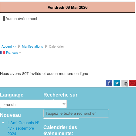
Vendredi 08 Mai 2026
Aucun événement
Acceuil ->
Manifestations
Calendrier
Français
▼
Nous avons 807 invités et aucun membre en ligne
Language
Recherche sur
le site
Nouveau
L'Ami Creusois N°
Calendrier des
47 - septembre
2024
évènements: