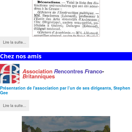
Lire la suite...
Chez nos amis
A
ssociation
R
encontres
F
ranco
-
B
ritanniques
Présentation de l'
association
par l’un de ses dirigeants, Stephen
Gee
Lire la suite...