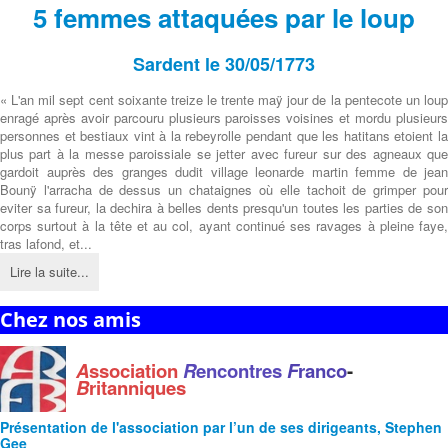
5 femmes attaquées par le loup
Sardent le 30/05/1773
« L'an mil sept cent soixante treize le trente maÿ jour de la pentecote un loup
enragé après avoir parcouru plusieurs paroisses voisines et mordu plusieurs
personnes et bestiaux vint à la rebeyrolle pendant que les hatitans etoient la
plus part à la messe paroissiale se jetter avec fureur sur des agneaux que
gardoit auprès des granges dudit village leonarde martin femme de jean
Bounÿ l'arracha de dessus un chataignes où elle tachoit de grimper pour
eviter sa fureur, la dechira à belles dents presqu'un toutes les parties de son
corps surtout à la tête et au col, ayant continué ses ravages à pleine faye,
tras lafond, et...
Lire la suite...
Chez nos amis
A
ssociation
R
encontres
F
ranco
-
B
ritanniques
Présentation de l'
association
par l’un de ses dirigeants, Stephen
Gee