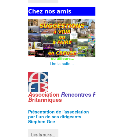
Chez nos amis
Lire la suite...
A
ssociation
R
encontres
F
ranco
-
B
ritanniques
Présentation de l'
association
par l’un de ses dirigeants,
Stephen Gee
Lire la suite...