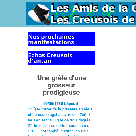
Association
Nos prochaines
manifestations
Echos Creusois
d'antan
Une grêle d'une
grosseur
prodigieuse
05/06/1766 Lépaud
1° Que l'hiver de la présente année a
été presque egal à celuy de 1709. Il
ne s'en est fallu que de trois degrés.
2°. le 5e juin de cette même année
1766 il est tombé, environ les trois