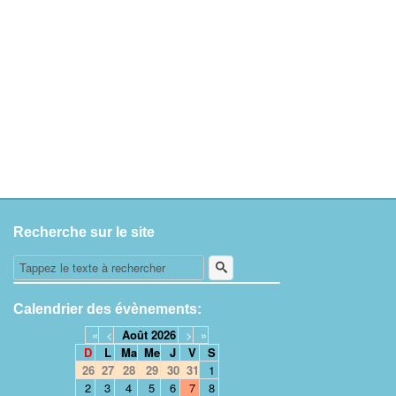
Recherche sur le site
Calendrier des évènements:
«
<
Août
2026
>
»
D
L
Ma
Me
J
V
S
26
27
28
29
30
31
1
2
3
4
5
6
7
8