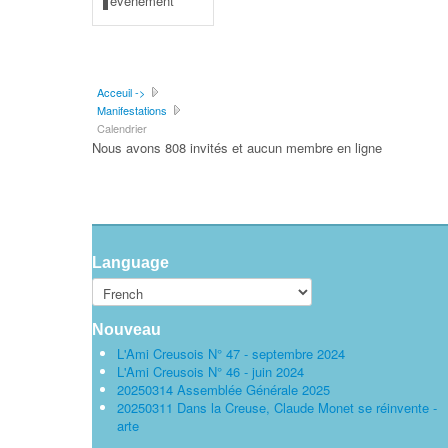
événement
Acceuil ->
Manifestations
Calendrier
Nous avons 808 invités et aucun membre en ligne
Language
Nouveau
L'Ami Creusois N° 47 - septembre 2024
L'Ami Creusois N° 46 - juin 2024
20250314 Assemblée Générale 2025
20250311 Dans la Creuse, Claude Monet se réinvente -
arte