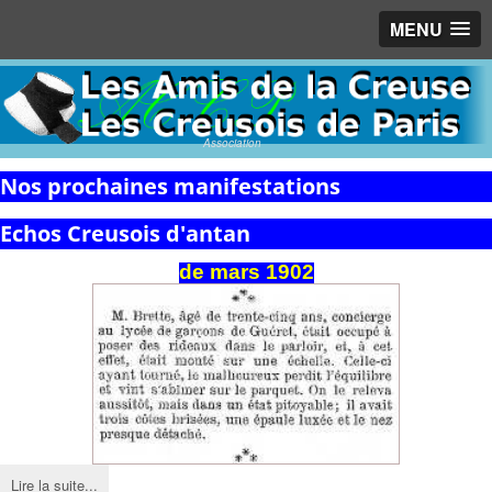
MENU
Association
Nos prochaines manifestations
Echos Creusois d'antan
de
mars
1902
Lire la suite...