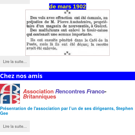
de mars 1902
Lire la suite...
Chez nos amis
A
ssociation
R
encontres
F
ranco
-
B
ritanniques
Présentation de l'
association
par l’un de ses dirigeants, Stephen
Gee
Lire la suite...