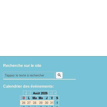
Recherche sur le site
Calendrier des évènements:
«
<
Août
2026
>
»
D
L
Ma
Me
J
V
S
26
27
28
29
30
31
1