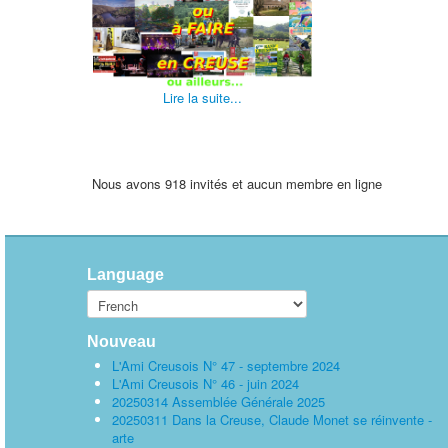
Lire la suite...
Nous avons 918 invités et aucun membre en ligne
Language
Nouveau
L'Ami Creusois N° 47 - septembre 2024
L'Ami Creusois N° 46 - juin 2024
20250314 Assemblée Générale 2025
20250311 Dans la Creuse, Claude Monet se réinvente -
arte