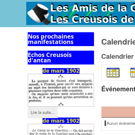
Association
Nos prochaines
Calendri
manifestations
Echos Creusois
Calendrier
d'antan
de mars 1902
Événement
Lire la suite...
de
mars
1902
Aucun événeme