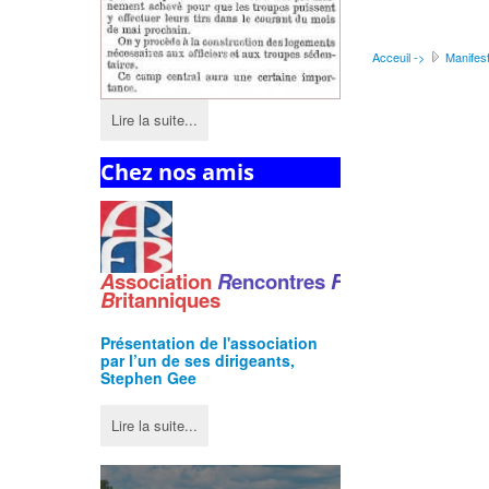
Acceuil ->
Manifest
Lire la suite...
Chez nos amis
A
ssociation
R
encontres
F
ranco
-
B
ritanniques
Présentation de l'
association
par l’un de ses dirigeants,
Stephen Gee
Lire la suite...