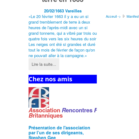
20/02/1663
Vareilles
«Le 20 février 1663 il y a eu un si
Acceuil ->
Manifest
grand tremblement de terre à deux
heures de l'après-midi avec un si
grand tonnerre, qui a vibré par trois ou
quatre fois vers les six heures du soir
Les neiges ont été si grandes et duré
tout le mois de février de façon qu'on
ne pouvait aller à la campagne.»
Lire la suite...
Chez nos amis
A
ssociation
R
encontres
F
ranco
-
B
ritanniques
Présentation de l'
association
par l’un de ses dirigeants,
Stephen Gee