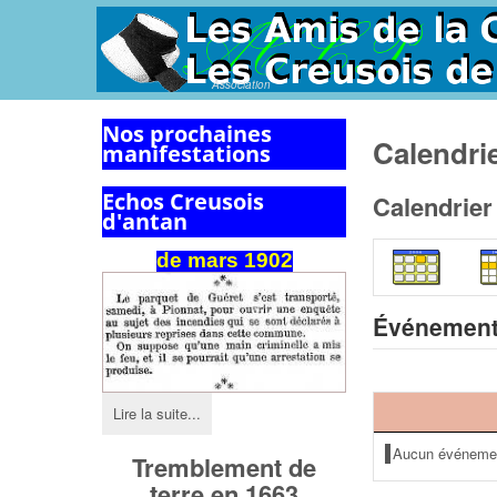
Association
Nos prochaines
Calendri
manifestations
Echos Creusois
Calendrier
d'antan
de mars 1902
Événement
Lire la suite...
Aucun événeme
Tremblement de
terre en 1663