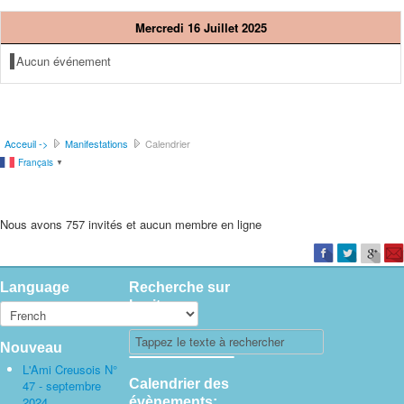
Mercredi 16 Juillet 2025
Aucun événement
Acceuil ->
Manifestations
Calendrier
Français
▼
Nous avons 757 invités et aucun membre en ligne
Language
Recherche sur
le site
Nouveau
L'Ami Creusois N°
Calendrier des
47 - septembre
2024
évènements: