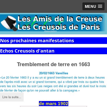
MENU
Association
Nos prochaines manifestations
Echos Creusois d'antan
Tremblement de terre en 1663
20/02/1663
Vareilles
«Le 20 février 1663 il y a eu un si grand tremblement de terre à deux heures
de l'après-midi avec un si grand tonnerre, qui a vibré par trois ou quatre fois
vers les six heures du soir Les neiges ont été si grandes et duré tout le mois
de février de façon qu'on ne pouvait aller à la campagne.»
Lire la suite...
de mars 1902