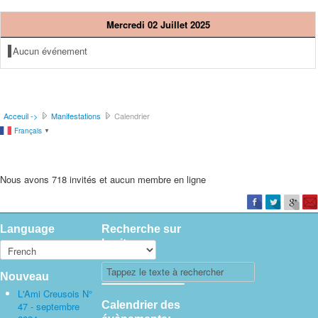
Mercredi 02 Juillet 2025
Aucun événement
Acceuil ->
Manifestations
Calendrier
Français
▼
Nous avons 718 invités et aucun membre en ligne
Language
Recherche sur
le site
Nouveau
L'Ami Creusois N°
Calendrier des
47 - septembre