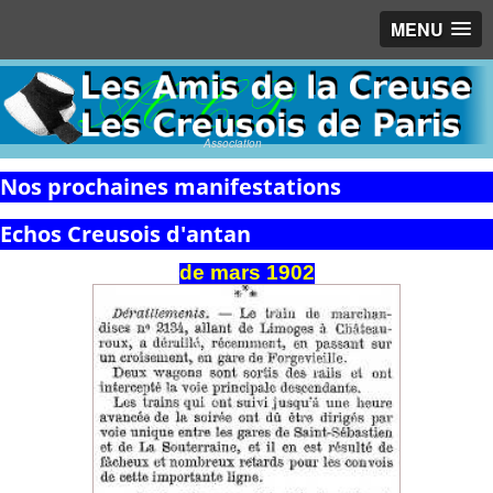
MENU
Association
Nos prochaines manifestations
Echos Creusois d'antan
de
mars
1902