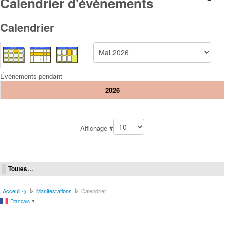
Calendrier d'évènements
Calendrier
Événements pendant
2026
Pagination List Limit
Affichage #
Toutes…
Acceuil ->
Manifestations
Calendrier
Français
▼