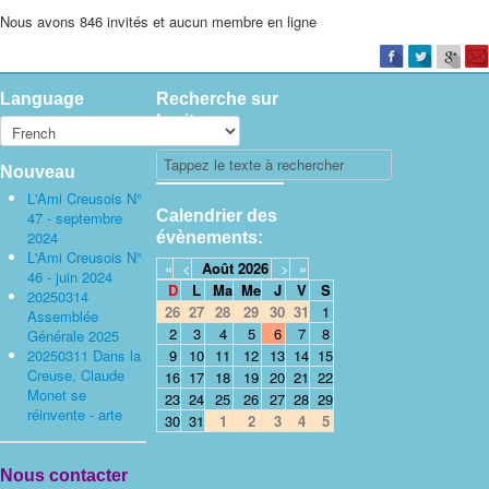
Nous avons 846 invités et aucun membre en ligne
Language
Recherche sur
le site
Nouveau
L'Ami Creusois N°
Calendrier des
47 - septembre
2024
évènements:
L'Ami Creusois N°
«
<
Août
2026
>
»
46 - juin 2024
D
L
Ma
Me
J
V
S
20250314
26
27
28
29
30
31
1
Assemblée
2
3
4
5
6
7
8
Générale 2025
20250311 Dans la
9
10
11
12
13
14
15
Creuse, Claude
16
17
18
19
20
21
22
Monet se
23
24
25
26
27
28
29
réinvente - arte
30
31
1
2
3
4
5
Nous contacter