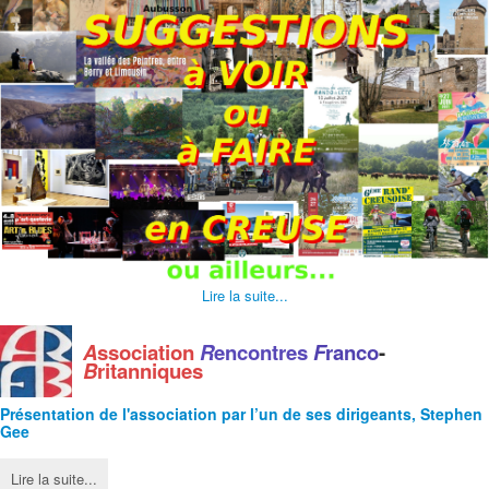
Lire la suite...
A
ssociation
R
encontres
F
ranco
-
B
ritanniques
Présentation de l'
association
par l’un de ses dirigeants, Stephen
Gee
Lire la suite...