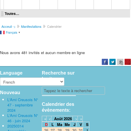
Toutes…
Acceuil ->
Manifestations
Calendrier
Français
▼
Nous avons 481 invités et aucun membre en ligne
Language
Recherche sur
le site
Nouveau
L'Ami Creusois N°
Calendrier des
47 - septembre
2024
évènements:
L'Ami Creusois N°
«
<
Août
2026
>
»
46 - juin 2024
D
L
Ma
Me
J
V
S
20250314
26
27
28
29
30
31
1