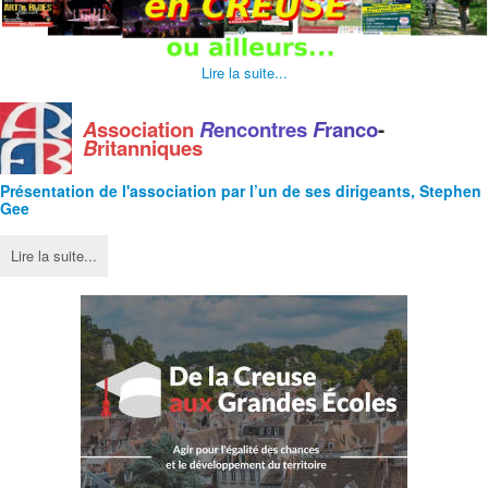
Lire la suite...
A
ssociation
R
encontres
F
ranco
-
B
ritanniques
Présentation de l'
association
par l’un de ses dirigeants, Stephen
Gee
Lire la suite...