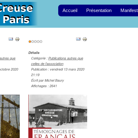
Accueil
Présentation
Manifest
Vote
utilisateur:
1
/
5
Détails
 autres que
Catégorie :
Publications autres que
celles de l'association
octobre 2020
Publication : vendredi 13 mars 2020
21:19
Écrit par Michel Baury
Affichages : 2641