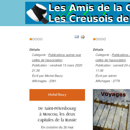
Association
Vote
Vote
utilisateur:
1
/
5
utilisateur:
1
/
5
Détails
Détails
Catégorie :
Publications autres que
Catégorie :
Publications
celles de l'association
celles de l'association
Publication : vendredi 13 mars 2020
Publication : samedi 24 
21:36
11:36
Écrit par Michel Baury
Écrit par admin
Affichages : 2381
Affichages : 2779