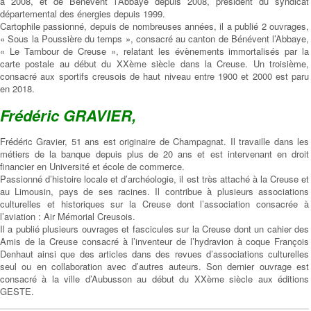
à 2008, et de Bénévent l’Abbaye depuis 2008, président du syndicat
départemental des énergies depuis 1999.
Cartophile passionné, depuis de nombreuses années, il a publié 2 ouvrages,
« Sous la Poussière du temps », consacré au canton de Bénévent l’Abbaye,
« Le Tambour de Creuse », relatant les évènements immortalisés par la
carte postale au début du XXème siècle dans la Creuse. Un troisième,
consacré aux sportifs creusois de haut niveau entre 1900 et 2000 est paru
en 2018.
Frédéric GRAVIER,
Frédéric Gravier, 51 ans est originaire de Champagnat. Il travaille dans les
métiers de la banque depuis plus de 20 ans et est intervenant en droit
financier en Université et école de commerce.
Passionné d’histoire locale et d’archéologie, il est très attaché à la Creuse et
au Limousin, pays de ses racines. Il contribue à plusieurs associations
culturelles et historiques sur la Creuse dont l’association consacrée à
l’aviation : Air Mémorial Creusois.
Il a publié plusieurs ouvrages et fascicules sur la Creuse dont un cahier des
Amis de la Creuse consacré à l’inventeur de l’hydravion à coque François
Denhaut ainsi que des articles dans des revues d’associations culturelles
seul ou en collaboration avec d’autres auteurs. Son dernier ouvrage est
consacré à la ville d’Aubusson au début du XXème siècle aux éditions
GESTE.