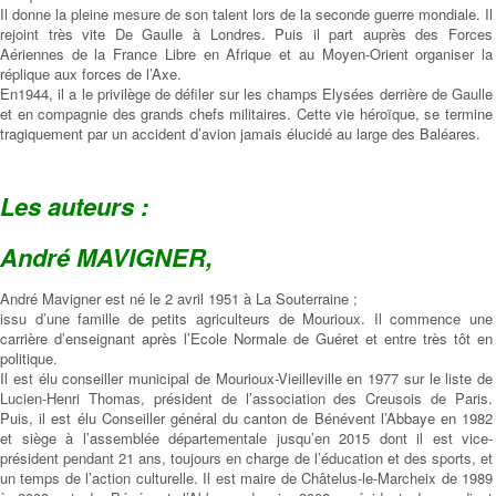
Il donne la pleine mesure de son talent lors de la seconde guerre mondiale. Il
rejoint très vite De Gaulle à Londres. Puis il part auprès des Forces
Aériennes de la France Libre en Afrique et au Moyen-Orient organiser la
réplique aux forces de l’Axe.
En1944, il a le privilège de défiler sur les champs Elysées derrière de Gaulle
et en compagnie des grands chefs militaires. Cette vie héroïque, se termine
tragiquement par un accident d’avion jamais élucidé au large des Baléares.
Les auteurs :
André MAVIGNER,
André Mavigner est né le 2 avril 1951 à La Souterraine ;
issu d’une famille de petits agriculteurs de Mourioux. Il commence une
carrière d’enseignant après l’Ecole Normale de Guéret et entre très tôt en
politique.
Il est élu conseiller municipal de Mourioux-Vieilleville en 1977 sur le liste de
Lucien-Henri Thomas, président de l’association des Creusois de Paris.
Puis, il est élu Conseiller général du canton de Bénévent l’Abbaye en 1982
et siège à l’assemblée départementale jusqu’en 2015 dont il est vice-
président pendant 21 ans, toujours en charge de l’éducation et des sports, et
un temps de l’action culturelle. Il est maire de Châtelus-le-Marcheix de 1989