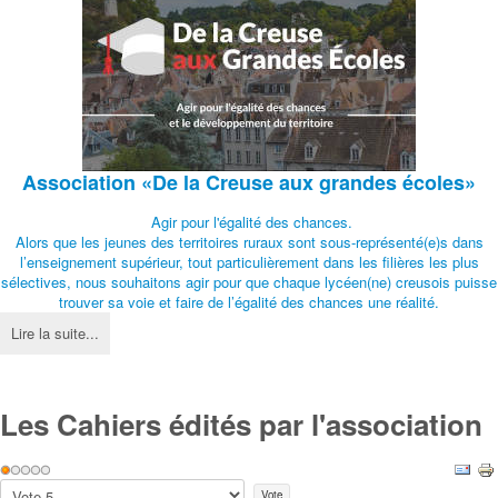
Association
«De la Creuse aux grandes écoles»
Agir pour l'égalité des chances.
Alors que les jeunes des territoires ruraux sont sous-représenté(e)s dans
l’enseignement supérieur, tout particulièrement dans les filières les plus
sélectives, nous souhaitons agir pour que chaque lycéen(ne) creusois puisse
trouver sa voie et faire de l’égalité des chances une réalité.
Lire la suite...
Les Cahiers édités par l'association
Vote
utilisateur:
1
/
5
Veuillez