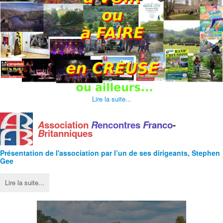
Lire la suite...
A
ssociation
R
encontres
F
ranco
-
B
ritanniques
Présentation de l'
association
par l’un de ses dirigeants, Stephen
Gee
Lire la suite...