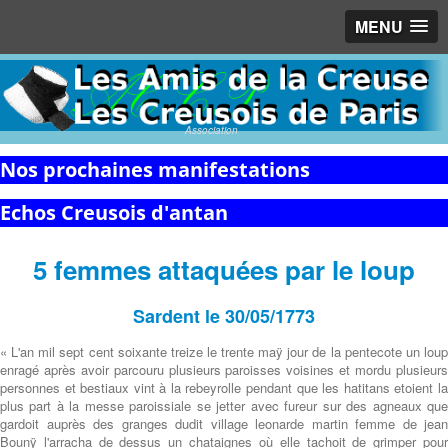
MENU
Association
Nos prochaines manifestations
Echos Creusois d'antan
5 femmes attaquées par le loup
Sardent le 30/05/1773
« L'an mil sept cent soixante treize le trente maÿ jour de la pentecote un loup
enragé après avoir parcouru plusieurs paroisses voisines et mordu plusieurs
personnes et bestiaux vint à la rebeyrolle pendant que les hatitans etoient la
plus part à la messe paroissiale se jetter avec fureur sur des agneaux que
gardoit auprès des granges dudit village leonarde martin femme de jean
Bounÿ l'arracha de dessus un chataignes où elle tachoit de grimper pour