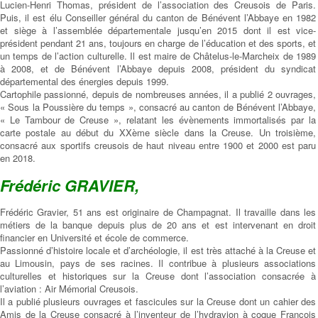
Lucien-Henri Thomas, président de l’association des Creusois de Paris.
Puis, il est élu Conseiller général du canton de Bénévent l’Abbaye en 1982
et siège à l’assemblée départementale jusqu’en 2015 dont il est vice-
président pendant 21 ans, toujours en charge de l’éducation et des sports, et
un temps de l’action culturelle. Il est maire de Châtelus-le-Marcheix de 1989
à 2008, et de Bénévent l’Abbaye depuis 2008, président du syndicat
départemental des énergies depuis 1999.
Cartophile passionné, depuis de nombreuses années, il a publié 2 ouvrages,
« Sous la Poussière du temps », consacré au canton de Bénévent l’Abbaye,
« Le Tambour de Creuse », relatant les évènements immortalisés par la
carte postale au début du XXème siècle dans la Creuse. Un troisième,
consacré aux sportifs creusois de haut niveau entre 1900 et 2000 est paru
en 2018.
Frédéric GRAVIER,
Frédéric Gravier, 51 ans est originaire de Champagnat. Il travaille dans les
métiers de la banque depuis plus de 20 ans et est intervenant en droit
financier en Université et école de commerce.
Passionné d’histoire locale et d’archéologie, il est très attaché à la Creuse et
au Limousin, pays de ses racines. Il contribue à plusieurs associations
culturelles et historiques sur la Creuse dont l’association consacrée à
l’aviation : Air Mémorial Creusois.
Il a publié plusieurs ouvrages et fascicules sur la Creuse dont un cahier des
Amis de la Creuse consacré à l’inventeur de l’hydravion à coque François