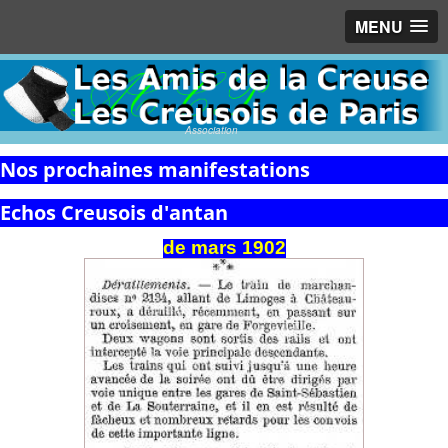
MENU
Association
Nos prochaines manifestations
Echos Creusois d'antan
de
mars
1902