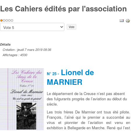
Les Cahiers édités par l'association
Vote
utilisateur:
1
/
5
Veuillez
voter
Détails
Création : jeudi 7 mars 2019 09:36
Affichages : 4530
Lionel de
N° 25 -
MARNIER
Le département de la Creuse n’est pas absent
des fulgurants progrès de l’aviation au début du
siècle.
Les trois frères De Marmier ont tous été pilote.
François, l’aîné qui le premier a succombé au
virus et pionnier de l’aviation est venu en
exhibition à Bellegarde en Marche. René qui l’est