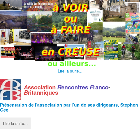
Lire la suite...
A
ssociation
R
encontres
F
ranco
-
B
ritanniques
Présentation de l'
association
par l’un de ses dirigeants, Stephen
Gee
Lire la suite...