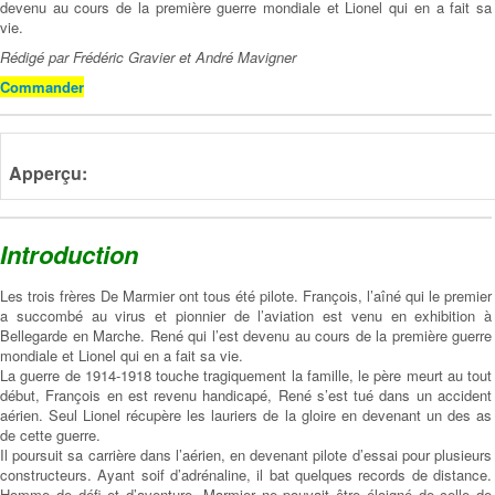
devenu au cours de la première guerre mondiale et Lionel qui en a fait sa
vie.
Rédigé par Frédéric Gravier et André Mavigner
Commander
Apperçu:
Introduction
Les trois frères De Marmier ont tous été pilote. François, l’aîné qui le premier
a succombé au virus et pionnier de l’aviation est venu en exhibition à
Bellegarde en Marche. René qui l’est devenu au cours de la première guerre
mondiale et Lionel qui en a fait sa vie.
La guerre de 1914-1918 touche tragiquement la famille, le père meurt au tout
début, François en est revenu handicapé, René s’est tué dans un accident
aérien. Seul Lionel récupère les lauriers de la gloire en devenant un des as
de cette guerre.
Il poursuit sa carrière dans l’aérien, en devenant pilote d’essai pour plusieurs
constructeurs. Ayant soif d’adrénaline, il bat quelques records de distance.
Homme de défi et d’aventure, Marmier ne pouvait être éloigné de celle de