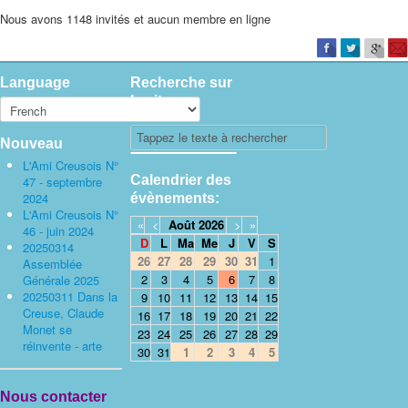
Nous avons 1148 invités et aucun membre en ligne
Language
Recherche sur
le site
Nouveau
L'Ami Creusois N°
Calendrier des
47 - septembre
2024
évènements:
L'Ami Creusois N°
«
<
Août
2026
>
»
46 - juin 2024
D
L
Ma
Me
J
V
S
20250314
26
27
28
29
30
31
1
Assemblée
2
3
4
5
6
7
8
Générale 2025
20250311 Dans la
9
10
11
12
13
14
15
Creuse, Claude
16
17
18
19
20
21
22
Monet se
23
24
25
26
27
28
29
réinvente - arte
30
31
1
2
3
4
5
Nous contacter