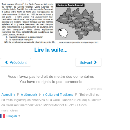
Lire la suite...
Précédent
Suivant
Vous n'avez pas le droit de mettre des comentaires
You have no rights to post comments
JComments
Acceuil ->
A découvrir
> Culture et Traditions
"Entre oïl et oc,
28 traits linguistiques observés à La Celle- Dunoise (Creuse) au centre
du Croissant marchois" Jean-Michel Monnet-Quelet / Etudes
marchoises
Français
▼