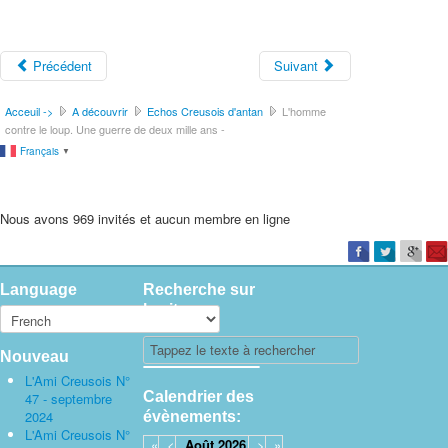
Précédent
Suivant
Acceuil ->
A découvrir
Echos Creusois d'antan
L'homme
contre le loup. Une guerre de deux mille ans -
Français
▼
Nous avons 969 invités et aucun membre en ligne
Language
Recherche sur
le site
Nouveau
L'Ami Creusois N°
Calendrier des
47 - septembre
2024
évènements:
L'Ami Creusois N°
«
<
Août
2026
>
»