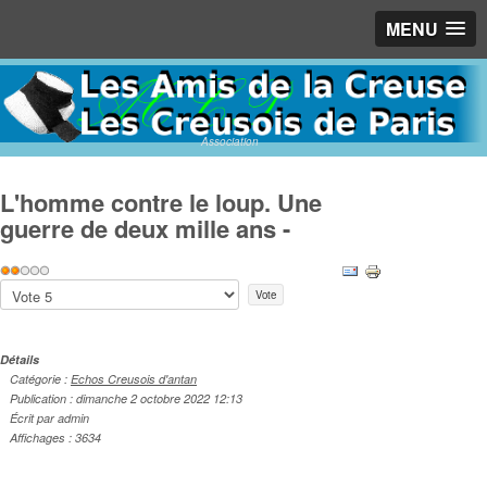
MENU
Association
L'homme contre le loup. Une
guerre de deux mille ans -
Vote
utilisateur:
2
/
5
Veuillez
voter
Détails
Catégorie :
Echos Creusois d'antan
Publication : dimanche 2 octobre 2022 12:13
Écrit par admin
Affichages : 3634