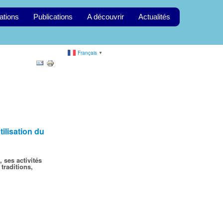
ations
Publications
A découvrir
Actualités
Français
▼
tilisation du
, ses activités
 traditions,