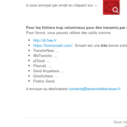
à nous envoyer par email en cliquant sur ->
Pour les fichiers trop volumineux pour être transmis par
Pour l'envoi, vous pouvez utiliser des outils comme
http://dl.free.fr
https://fromsmash.com/
. Smash est une
très
bonne soluti
TransferNow. ...
WeTransfer. ...
pCloud. ...
Filemail. ...
Send Anywhere. ...
Grosfichiers. ...
Firefox Send.
à envoyer au destinataire
contacts@lesamisdelacreuse.fr
Vous n'a
Y