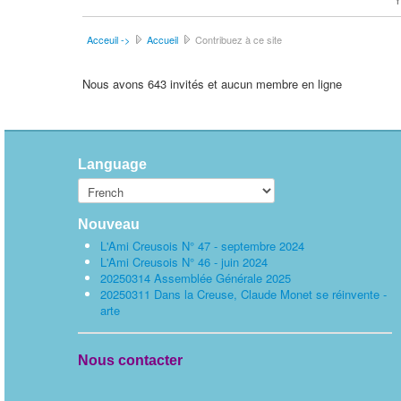
Acceuil ->
Accueil
Contribuez à ce site
Nous avons 643 invités et aucun membre en ligne
Language
Nouveau
L'Ami Creusois N° 47 - septembre 2024
L'Ami Creusois N° 46 - juin 2024
20250314 Assemblée Générale 2025
20250311 Dans la Creuse, Claude Monet se réinvente -
arte
Nous contacter