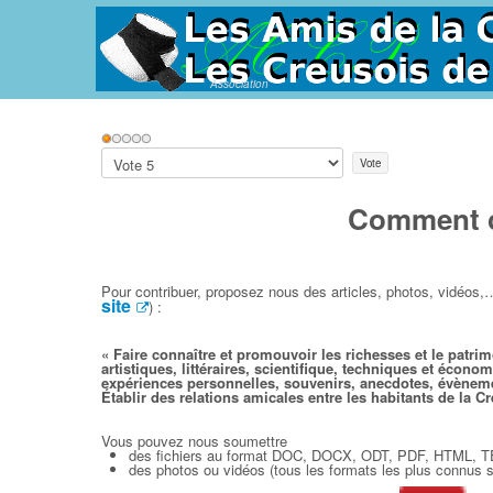
Association
Vote
utilisateur:
1
/
5
Veuillez
voter
Comment co
Pour contribuer, proposez nous des articles, photos, vidéos,… à
site
) :
« Faire connaître et promouvoir les richesses et le patri
artistiques, littéraires, scientifique, techniques et écono
expériences personnelles, souvenirs, anecdotes, évènement
Établir des relations amicales entre les habitants de la Cr
Vous pouvez nous soumettre
des fichiers au format DOC, DOCX, ODT, PDF, HTML, 
des photos ou vidéos (tous les formats les plus connus 