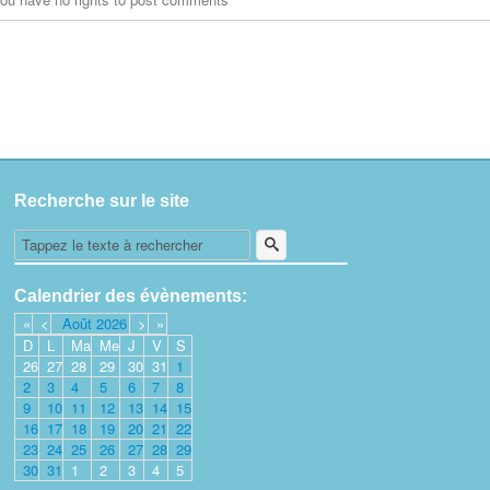
Recherche sur le site
Calendrier des évènements:
«
<
Août
2026
>
»
D
L
Ma
Me
J
V
S
26
27
28
29
30
31
1
2
3
4
5
6
7
8
9
10
11
12
13
14
15
16
17
18
19
20
21
22
23
24
25
26
27
28
29
30
31
1
2
3
4
5