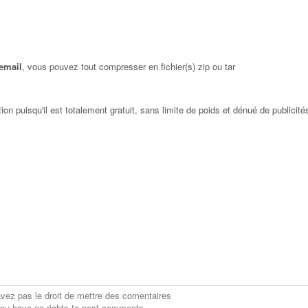
 email
, vous pouvez tout compresser en fichier(s) zip ou tar
on puisqu'il est totalement gratuit, sans limite de poids et dénué de publicit
vez pas le droit de mettre des comentaires
ou have no rights to post comments