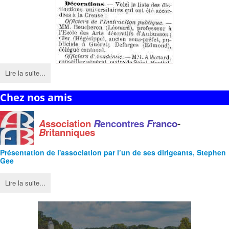
Lire la suite...
Chez nos amis
A
ssociation
R
encontres
F
ranco
-
B
ritanniques
Présentation de l'
association
par l’un de ses dirigeants, Stephen
Gee
Lire la suite...