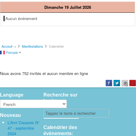
Dimanche 19 Juillet 2026
Aucun événement
Acceuil ->
Manifestations
Calendrier
Français
▼
Nous avons 752 invités et aucun membre en ligne
Language
Recherche sur
le site
Nouveau
L'Ami Creusois N°
Calendrier des
47 - septembre
2024
évènements: