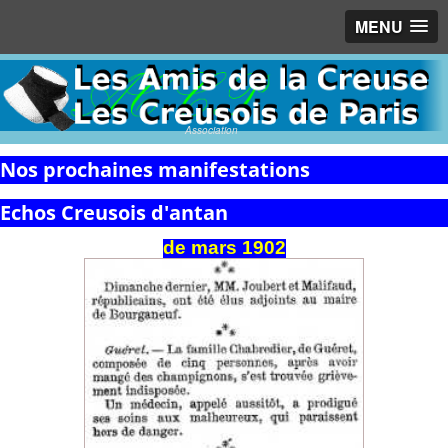
MENU
Association
Nos prochaines manifestations
Echos Creusois d'antan
de
mars
1902