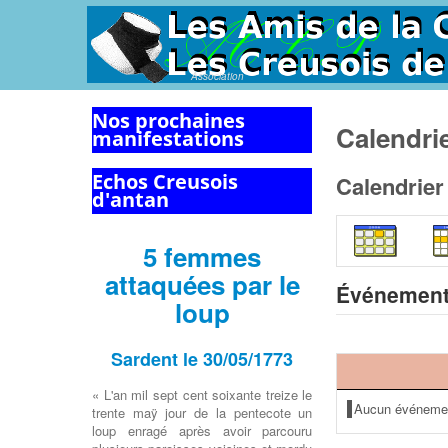
Association
Nos prochaines
Calendri
manifestations
Echos Creusois
Calendrier
d'antan
5 femmes
attaquées par le
Événement
loup
Sardent le 30/05/1773
« L'an mil sept cent soixante treize le
Aucun événeme
trente maÿ jour de la pentecote un
loup enragé après avoir parcouru