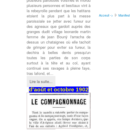
plusieurs paroisses voisines et mordu
plusieurs personnes et bestiaux vint à
la rebeyrolle pendant que les hatitans
Acceuil ->
Manifest
etoient la plus part à la messe
paroissiale se jetter avec fureur sur
des agneaux que gardoit auprès des
granges dudit village leonarde martin
femme de jean Bounÿ l'arracha de
dessus un chataignes où elle tachoit
de grimper pour eviter sa fureur, la
dechira à belles dents presqu'un
toutes les parties de son corps
surtout à la tête et au col, ayant
continué ses ravages à pleine faye,
tras lafond, et...
Lire la suite...
d'août et octobre 1902