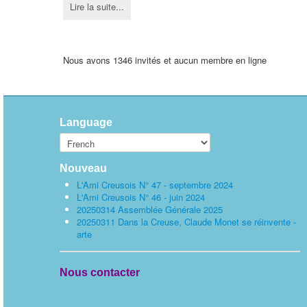
Lire la suite...
Nous avons 1346 invités et aucun membre en ligne
Language
Nouveau
L'Ami Creusois N° 47 - septembre 2024
L'Ami Creusois N° 46 - juin 2024
20250314 Assemblée Générale 2025
20250311 Dans la Creuse, Claude Monet se réinvente -
arte
Nous contacter