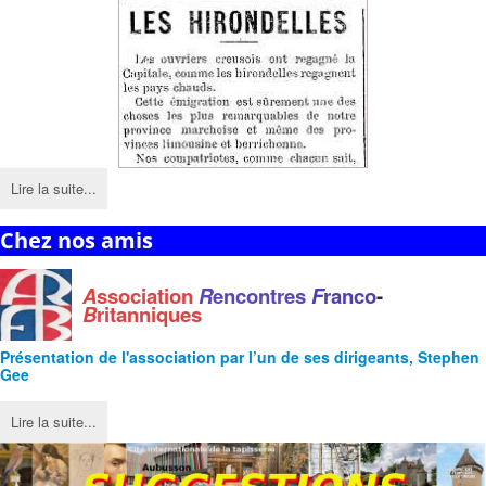
Lire la suite...
Chez nos amis
A
ssociation
R
encontres
F
ranco
-
B
ritanniques
Présentation de l'
association
par l’un de ses dirigeants, Stephen
Gee
Lire la suite...