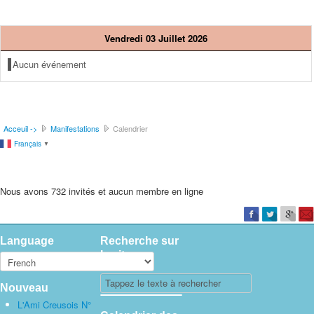
Vendredi 03 Juillet 2026
Aucun événement
Acceuil ->
Manifestations
Calendrier
Français
▼
Nous avons 732 invités et aucun membre en ligne
Language
Recherche sur
le site
Nouveau
L'Ami Creusois N°