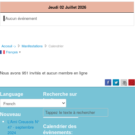
Jeudi 02 Juillet 2026
Aucun événement
Acceuil ->
Manifestations
Calendrier
Français
▼
Nous avons 951 invités et aucun membre en ligne
Language
Recherche sur
le site
Nouveau
L'Ami Creusois N°
Calendrier des
47 - septembre
2024
évènements: