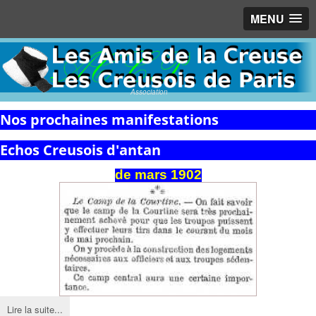
MENU
Association
Nos prochaines manifestations
Echos Creusois d'antan
de
mars
1902
Lire la suite...