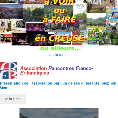
Lire la suite...
A
ssociation
R
encontres
F
ranco
-
B
ritanniques
Présentation de l'
association
par l’un de ses dirigeants, Stephen
Gee
Lire la suite...