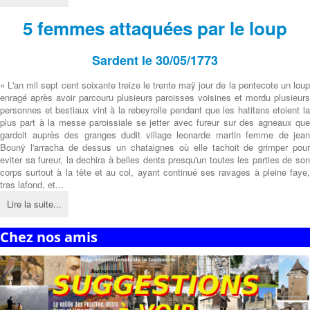
5 femmes attaquées par le loup
Sardent le 30/05/1773
« L'an mil sept cent soixante treize le trente maÿ jour de la pentecote un loup
enragé après avoir parcouru plusieurs paroisses voisines et mordu plusieurs
personnes et bestiaux vint à la rebeyrolle pendant que les hatitans etoient la
plus part à la messe paroissiale se jetter avec fureur sur des agneaux que
gardoit auprès des granges dudit village leonarde martin femme de jean
Bounÿ l'arracha de dessus un chataignes où elle tachoit de grimper pour
eviter sa fureur, la dechira à belles dents presqu'un toutes les parties de son
corps surtout à la tête et au col, ayant continué ses ravages à pleine faye,
tras lafond, et...
Lire la suite...
Chez nos amis