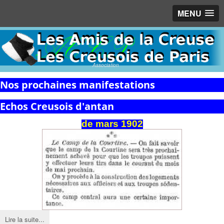
MENU
Association
Nos prochaines manifestations
Echos Creusois d'antan
de
mars
1902
Lire la suite...