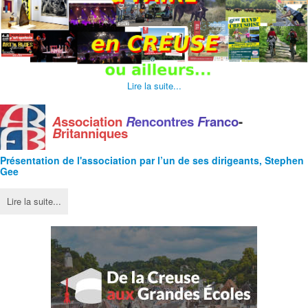
Lire la suite...
A
ssociation
R
encontres
F
ranco
-
B
ritanniques
Présentation de l'
association
par l’un de ses dirigeants, Stephen
Gee
Lire la suite...