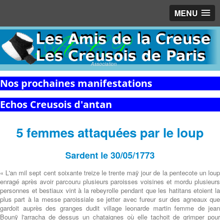
MENU
Association
Nos prochaines manifestations
Echos Creusois d'antan
5 femmes attaquées par le loup
Sardent le 30/05/1773
« L'an mil sept cent soixante treize le trente maÿ jour de la pentecote un loup
enragé après avoir parcouru plusieurs paroisses voisines et mordu plusieurs
personnes et bestiaux vint à la rebeyrolle pendant que les hatitans etoient la
plus part à la messe paroissiale se jetter avec fureur sur des agneaux que
gardoit auprès des granges dudit village leonarde martin femme de jean
Bounÿ l'arracha de dessus un chataignes où elle tachoit de grimper pour