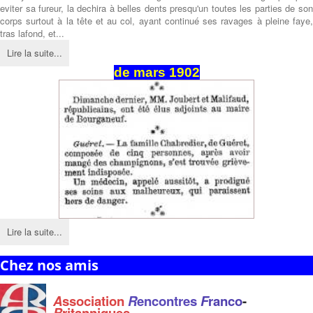
eviter sa fureur, la dechira à belles dents presqu'un toutes les parties de son
corps surtout à la tête et au col, ayant continué ses ravages à pleine faye,
tras lafond, et...
Lire la suite...
de
mars
1902
Lire la suite...
Chez nos amis
A
ssociation
R
encontres
F
ranco
-
B
ritanniques