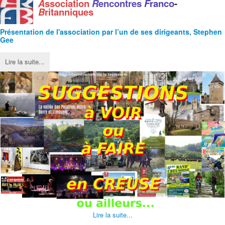
A
ssociation
R
encontres
F
ranco
-
B
ritanniques
Présentation de l'
association
par l’un de ses dirigeants, Stephen
Gee
Lire la suite...
Lire la suite...