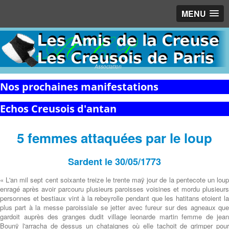
MENU
Association
Nos prochaines manifestations
Echos Creusois d'antan
5 femmes attaquées par le loup
Sardent le 30/05/1773
« L'an mil sept cent soixante treize le trente maÿ jour de la pentecote un loup
enragé après avoir parcouru plusieurs paroisses voisines et mordu plusieurs
personnes et bestiaux vint à la rebeyrolle pendant que les hatitans etoient la
plus part à la messe paroissiale se jetter avec fureur sur des agneaux que
gardoit auprès des granges dudit village leonarde martin femme de jean
Bounÿ l'arracha de dessus un chataignes où elle tachoit de grimper pour