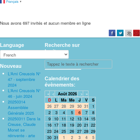
Français
▼
Nous avons 697 invités et aucun membre en ligne
Language
Recherche sur
le site
Nouveau
L'Ami Creusois N°
Calendrier des
47 - septembre
2024
évènements:
L'Ami Creusois N°
«
<
Août
2026
>
»
46 - juin 2024
D
L
Ma
Me
J
V
S
20250314
26
27
28
29
30
31
1
Assemblée
2
3
4
5
6
7
8
Générale 2025
20250311 Dans la
9
10
11
12
13
14
15
Creuse, Claude
16
17
18
19
20
21
22
Monet se
23
24
25
26
27
28
29
réinvente - arte
30
31
1
2
3
4
5