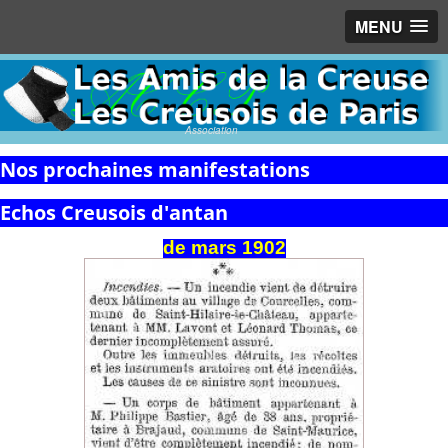
MENU
Association
Nos prochaines manifestations
Echos Creusois d'antan
de
mars
1902