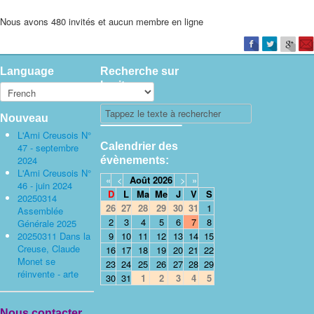
Nous avons 480 invités et aucun membre en ligne
Language
Recherche sur
le site
Nouveau
L'Ami Creusois N°
Calendrier des
47 - septembre
2024
évènements:
L'Ami Creusois N°
«
<
Août
2026
>
»
46 - juin 2024
D
L
Ma
Me
J
V
S
20250314
26
27
28
29
30
31
1
Assemblée
2
3
4
5
6
7
8
Générale 2025
20250311 Dans la
9
10
11
12
13
14
15
Creuse, Claude
16
17
18
19
20
21
22
Monet se
23
24
25
26
27
28
29
réinvente - arte
30
31
1
2
3
4
5
Nous contacter