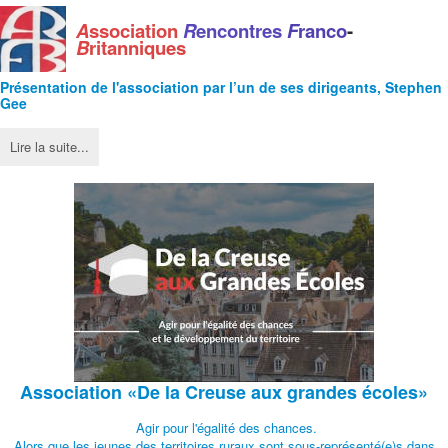
A
ssociation
R
encontres
F
ranco
-
B
ritanniques
Présentation de l'
association
par l’un de ses dirigeants, Stephen
Gee
Lire la suite...
Association
«De la Creuse aux grandes écoles»
Agir pour l'égalité des chances.
Alors que les jeunes des territoires ruraux sont sous-représenté(e)s dans