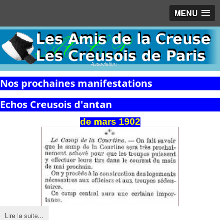
MENU
Association
Nos prochaines manifestations
Echos Creusois d'antan
de
mars
1902
Lire la suite...