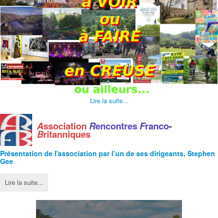
Lire la suite...
A
ssociation
R
encontres
F
ranco
-
B
ritanniques
Présentation de l'
association
par l’un de ses dirigeants, Stephen
Gee
Lire la suite...