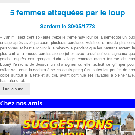
5 femmes attaquées par le loup
Sardent le 30/05/1773
« L'an mil sept cent soixante treize le trente maÿ jour de la pentecote un loup
enragé après avoir parcouru plusieurs paroisses voisines et mordu plusieurs
personnes et bestiaux vint à la rebeyrolle pendant que les hatitans etoient la
plus part à la messe paroissiale se jetter avec fureur sur des agneaux que
gardoit auprès des granges dudit village leonarde martin femme de jean
Bounÿ l'arracha de dessus un chataignes où elle tachoit de grimper pour
eviter sa fureur, la dechira à belles dents presqu'un toutes les parties de son
corps surtout à la tête et au col, ayant continué ses ravages à pleine faye,
tras lafond, et...
Lire la suite...
Chez nos amis