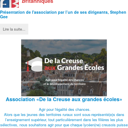
B
ritanniques
Présentation de l'
association
par l’un de ses dirigeants, Stephen
Gee
Lire la suite...
Association
«De la Creuse aux grandes écoles»
Agir pour l'égalité des chances.
Alors que les jeunes des territoires ruraux sont sous-représenté(e)s dans
l’enseignement supérieur, tout particulièrement dans les filières les plus
sélectives, nous souhaitons agir pour que chaque lycéen(ne) creusois puisse