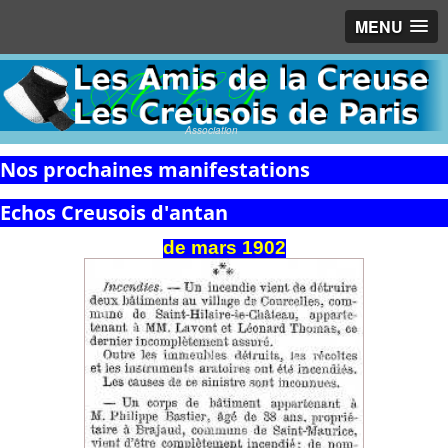
MENU
Association
Nos prochaines manifestations
Echos Creusois d'antan
de
mars
1902