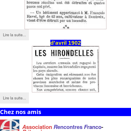
Lire la suite...
d'avril 1902
Lire la suite...
Chez nos amis
A
ssociation
R
encontres
F
ranco
-