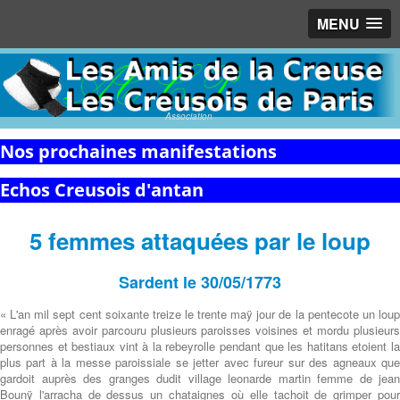
MENU
Association
Nos prochaines manifestations
Echos Creusois d'antan
5 femmes attaquées par le loup
Sardent le 30/05/1773
« L'an mil sept cent soixante treize le trente maÿ jour de la pentecote un loup
enragé après avoir parcouru plusieurs paroisses voisines et mordu plusieurs
personnes et bestiaux vint à la rebeyrolle pendant que les hatitans etoient la
plus part à la messe paroissiale se jetter avec fureur sur des agneaux que
gardoit auprès des granges dudit village leonarde martin femme de jean
Bounÿ l'arracha de dessus un chataignes où elle tachoit de grimper pour