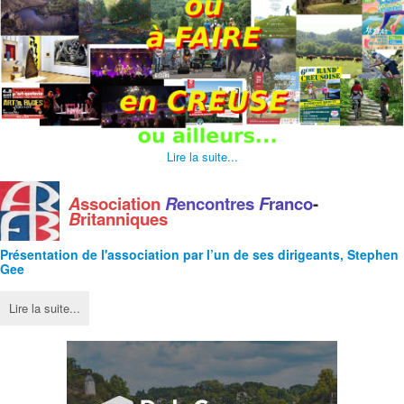
Lire la suite...
A
ssociation
R
encontres
F
ranco
-
B
ritanniques
Présentation de l'
association
par l’un de ses dirigeants, Stephen
Gee
Lire la suite...