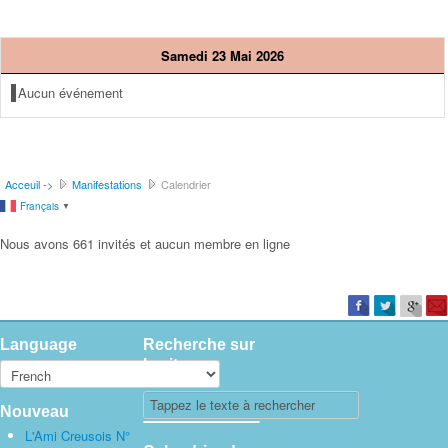
Samedi 23 Mai 2026
Aucun événement
Acceuil ->
Manifestations
Calendrier
Français
▼
Nous avons 661 invités et aucun membre en ligne
Language
Recherche sur
le site
Nouveau
L'Ami Creusois N°