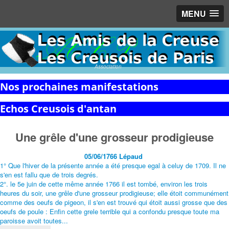
MENU
Association
Nos prochaines manifestations
Echos Creusois d'antan
Une grêle d'une grosseur prodigieuse
05/06/1766 Lépaud
1° Que l'hiver de la présente année a été presque egal à celuy de 1709. Il ne
s'en est fallu que de trois degrés.
2°. le 5e juin de cette même année 1766 il est tombé, environ les trois
heures du soir, une grêle d'une grosseur prodigieuse; elle étoit communément
comme des oeufs de pigeon, il s'en est trouvé qui étoit aussi grosse que des
oeufs de poule : Enfin cette grele terrible qui a confondu presque toute ma
paroisse avoit toutes...